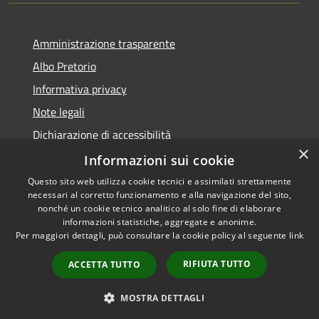
Amministrazione trasparente
Albo Pretorio
Informativa privacy
Note legali
Dichiarazione di accessibilità
×
Attuazione PNRR
Informazioni sui cookie
Questo sito web utilizza cookie tecnici e assimilati strettamente
necessari al corretto funzionamento e alla navigazione del sito,
nonché un cookie tecnico analitico al solo fine di elaborare
informazioni statistiche, aggregate e anonime.
RSS
Copyright © 2026 • Comune di
Per maggiori dettagli, può consultare la cookie policy al seguente
link
Accessibilità
Melegnano • Powered by
Privacy
Municipium
Accesso
•
RIFIUTA TUTTO
ACCETTA TUTTO
Cookie
redazione
Mappa del sito
MOSTRA DETTAGLI