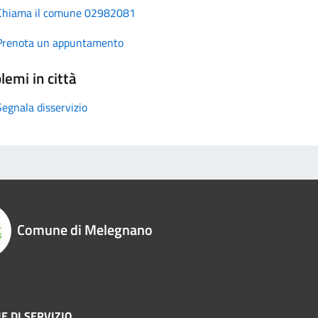
Chiama il comune 02982081
Prenota un appuntamento
lemi in città
Segnala disservizio
Comune di Melegnano
E DI SERVIZIO