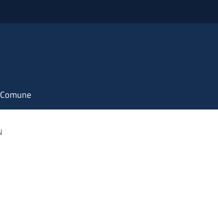
il Comune
N