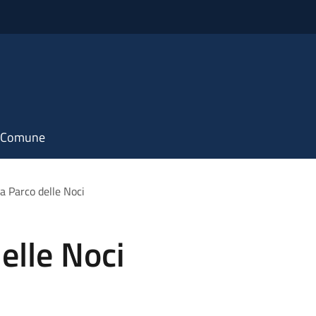
il Comune
a Parco delle Noci
elle Noci