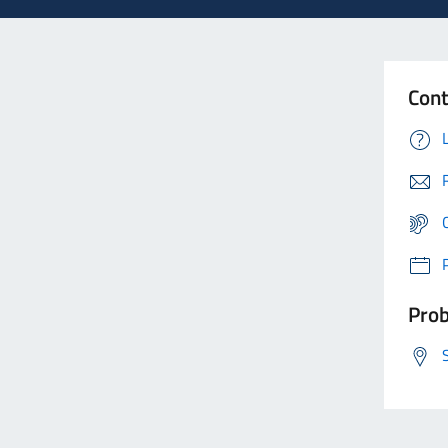
Cont
Prob