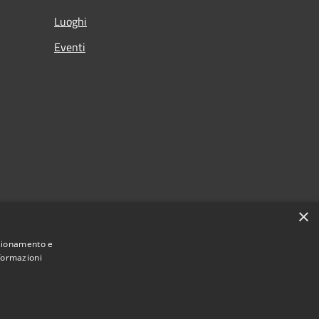
Luoghi
Eventi
×
nzionamento e
nformazioni