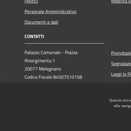
Politici
Mobilità e
Personale Amministrativo
Documenti e dati
CONTATTI
Palazzo Comunale - Piazza
Prenotaz
Risorgimento,1
Segnalazi
20077 Melegnano
Leggi le 
Codice Fiscale 84507510158
Richiesta 
Partita IVA 01763870159
Telefono 02982081
Questo sito 
PEC: protocollo.melegnano@legalpec.it
alla navig