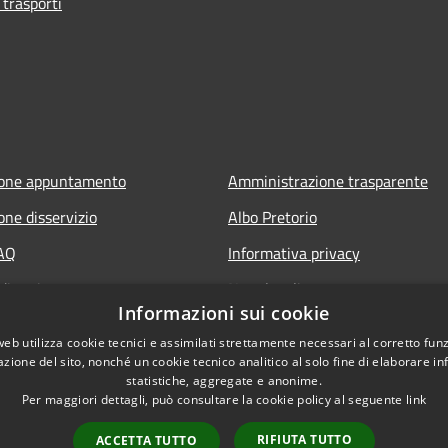
 trasporti
ione appuntamento
Amministrazione trasparente
one disservizio
Albo Pretorio
FAQ
Informativa privacy
di assistenza
Note legali
Informazioni sui cookie
Dichiarazione di accessibilità
web utilizza cookie tecnici e assimilati strettamente necessari al corretto fu
Attuazione PNRR
azione del sito, nonché un cookie tecnico analitico al solo fine di elaborare i
statistiche, aggregate e anonime.
Per maggiori dettagli, può consultare la cookie policy al seguente
link
RIFIUTA TUTTO
ACCETTA TUTTO