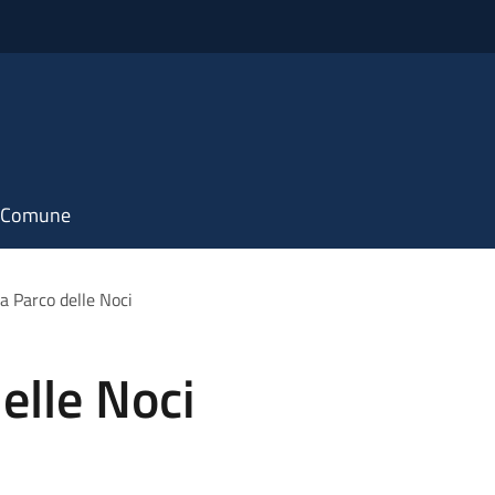
il Comune
a Parco delle Noci
elle Noci