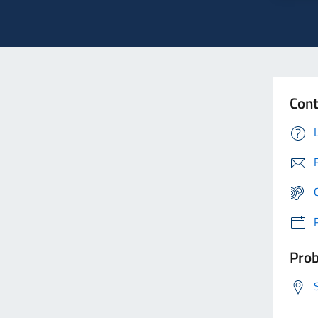
Cont
Prob