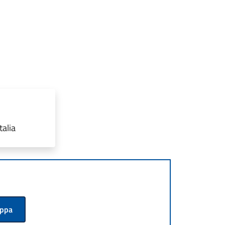
talia
appa