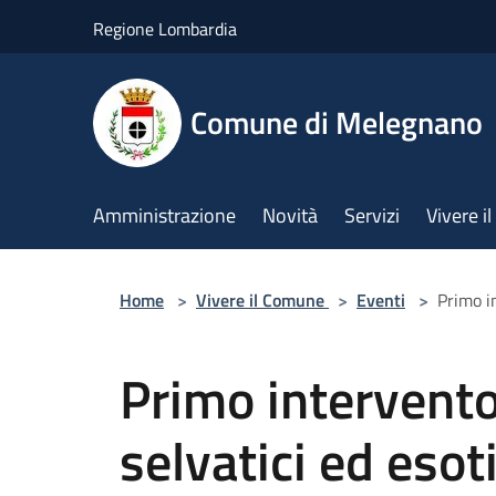
Salta al contenuto principale
Regione Lombardia
Comune di Melegnano
Amministrazione
Novità
Servizi
Vivere 
Home
>
Vivere il Comune
>
Eventi
>
Primo in
Primo intervento
selvatici ed esoti