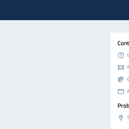
Cont
Prob