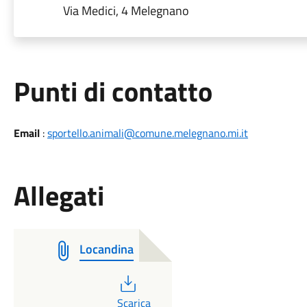
Via Medici, 4 Melegnano
Punti di contatto
Email
:
sportello.animali@comune.melegnano.mi.it
Allegati
Locandina
PDF
Scarica