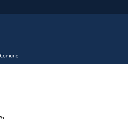
il Comune
26