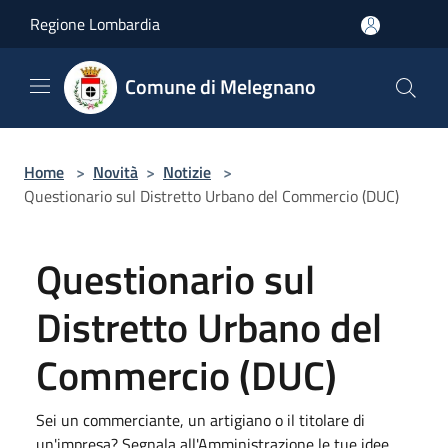
Salta al contenuto principale
Regione Lombardia
Comune di Melegnano
Home
>
Novità
>
Notizie
>
Questionario sul Distretto Urbano del Commercio (DUC)
Questionario sul
Distretto Urbano del
Commercio (DUC)
Sei un commerciante, un artigiano o il titolare di
un'impresa? Segnala all'Amministrazione le tue idee