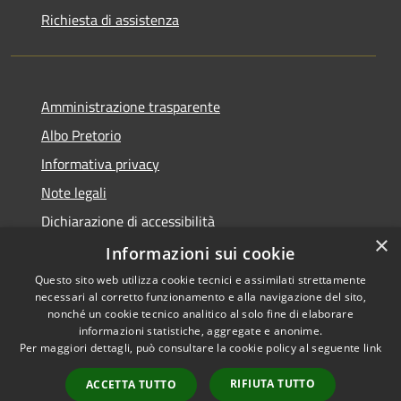
Richiesta di assistenza
Amministrazione trasparente
Albo Pretorio
Informativa privacy
Note legali
Dichiarazione di accessibilità
×
Attuazione PNRR
Informazioni sui cookie
Questo sito web utilizza cookie tecnici e assimilati strettamente
necessari al corretto funzionamento e alla navigazione del sito,
nonché un cookie tecnico analitico al solo fine di elaborare
informazioni statistiche, aggregate e anonime.
RSS
Copyright © 2026 • Comune di
Per maggiori dettagli, può consultare la cookie policy al seguente
link
Accessibilità
Melegnano • Powered by
Privacy
Municipium
Accesso
•
RIFIUTA TUTTO
ACCETTA TUTTO