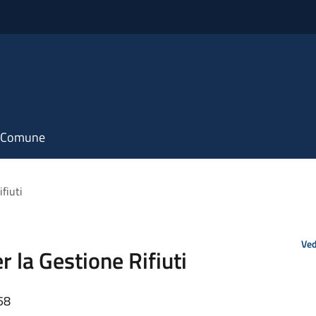
il Comune
fiuti
Ved
r la Gestione Rifiuti
58