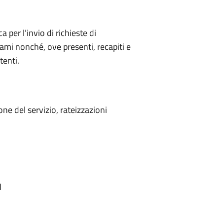
a per l’invio di richieste di
lami nonché, ove presenti, recapiti e
tenti.
one del servizio, rateizzazioni
I