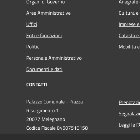
Organi di Governo
Anagrafe e
Aree Amministrative
Cultura e
Uffici
Imprese 
Enti e fondazioni
Catasto e
Politici
Mobilità e
Personale Amministrativo
Documenti e dati
CONTATTI
Palazzo Comunale - Piazza
Prenotaz
Risorgimento,1
Segnalazi
20077 Melegnano
Leggi le 
Codice Fiscale 84507510158
Richiesta 
Partita IVA 01763870159