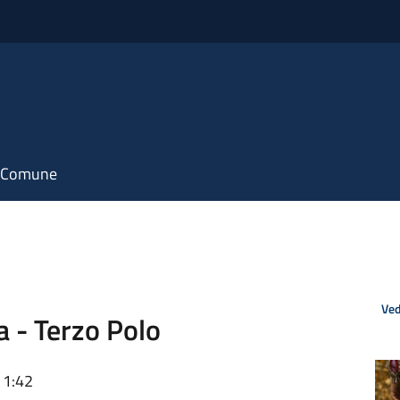
il Comune
Ved
a - Terzo Polo
11:42