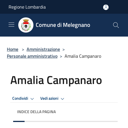
Salta al contenuto principale
Regione Lombardia
Comune di Melegnano
Home
>
Amministrazione
>
Personale amministrativo
>
Amalia Campanaro
Amalia Campanaro
Condividi
Vedi azioni
INDICE DELLA PAGINA