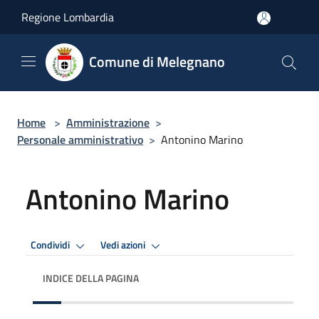
Salta al contenuto principale
Regione Lombardia
Comune di Melegnano
Home
>
Amministrazione
>
Personale amministrativo
>
Antonino Marino
Antonino Marino
Condividi
Vedi azioni
INDICE DELLA PAGINA