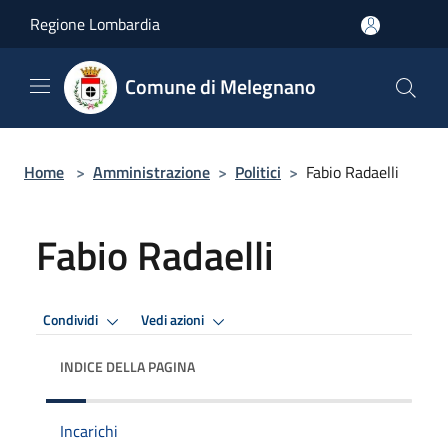
Salta al contenuto principale
Regione Lombardia
Comune di Melegnano
Home
>
Amministrazione
>
Politici
>
Fabio Radaelli
Fabio Radaelli
Condividi
Vedi azioni
INDICE DELLA PAGINA
Incarichi