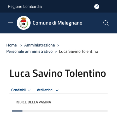
Salta al contenuto principale
Regione Lombardia
Comune di Melegnano
Home
>
Amministrazione
>
Personale amministrativo
>
Luca Savino Tolentino
Luca Savino Tolentino
Condividi
Vedi azioni
INDICE DELLA PAGINA