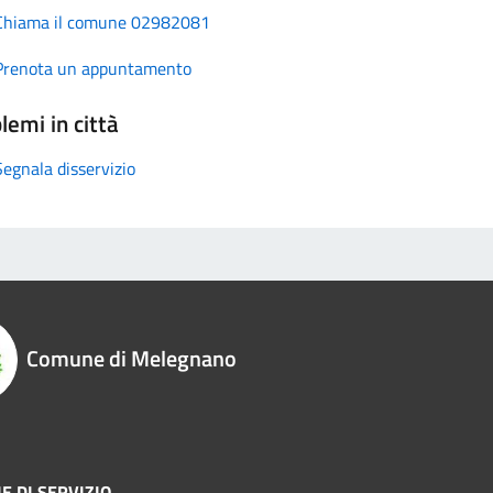
Chiama il comune 02982081
Prenota un appuntamento
lemi in città
Segnala disservizio
Comune di Melegnano
E DI SERVIZIO