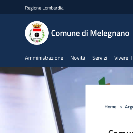
Salta al contenuto principale
Regione Lombardia
Comune di Melegnano
Amministrazione
Novità
Servizi
Vivere 
Home
>
Arg