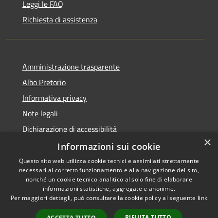
Leggi le FAQ
Richiesta di assistenza
Amministrazione trasparente
Albo Pretorio
Informativa privacy
Note legali
Dichiarazione di accessibilità
×
Attuazione PNRR
Informazioni sui cookie
Questo sito web utilizza cookie tecnici e assimilati strettamente
necessari al corretto funzionamento e alla navigazione del sito,
nonché un cookie tecnico analitico al solo fine di elaborare
informazioni statistiche, aggregate e anonime.
RSS
Copyright © 2026 • Comune di
Per maggiori dettagli, può consultare la cookie policy al seguente
link
Accessibilità
Melegnano • Powered by
Privacy
Municipium
Accesso
•
RIFIUTA TUTTO
ACCETTA TUTTO