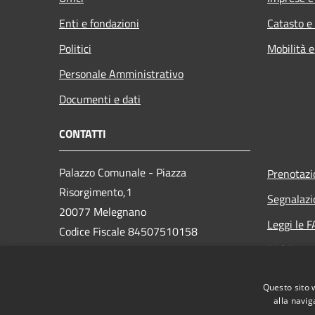
Enti e fondazioni
Catasto e
Politici
Mobilità e
Personale Amministrativo
Documenti e dati
CONTATTI
Palazzo Comunale - Piazza
Prenotaz
Risorgimento,1
Segnalazi
20077 Melegnano
Leggi le 
Codice Fiscale 84507510158
Richiesta 
Partita IVA 01763870159
Telefono 02982081
Questo sito 
PEC: protocollo.melegnano@legalpec.it
alla navig