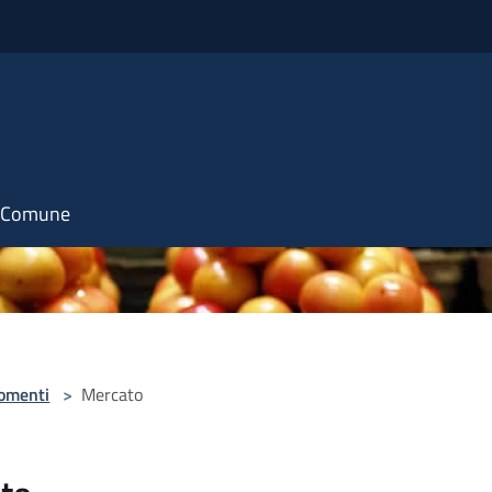
il Comune
omenti
>
Mercato