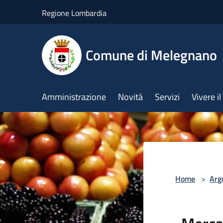
Salta al contenuto principale
Regione Lombardia
Comune di Melegnano
Amministrazione
Novità
Servizi
Vivere 
Home
>
Arg