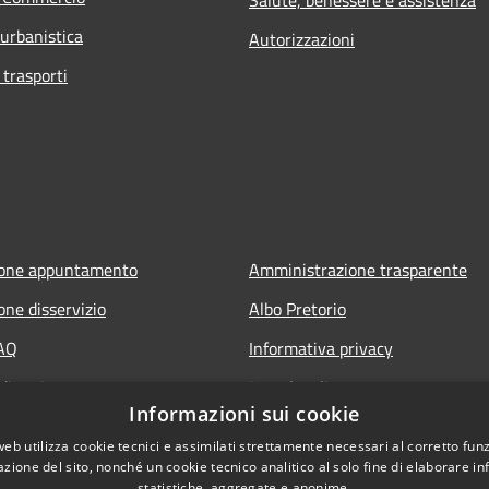
 urbanistica
Autorizzazioni
 trasporti
ione appuntamento
Amministrazione trasparente
one disservizio
Albo Pretorio
FAQ
Informativa privacy
di assistenza
Note legali
Informazioni sui cookie
Dichiarazione di accessibilità
web utilizza cookie tecnici e assimilati strettamente necessari al corretto fu
Attuazione PNRR
azione del sito, nonché un cookie tecnico analitico al solo fine di elaborare i
statistiche, aggregate e anonime.