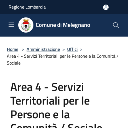
Salta al contenuto principale
Regione Lombardia
Comune di Melegnano
Home
>
Amministrazione
>
Uffici
>
Area 4 - Servizi Territoriali per le Persone e la Comunità /
Sociale
Area 4 - Servizi
Territoriali per le
Persone e la
Comunità / Sociale