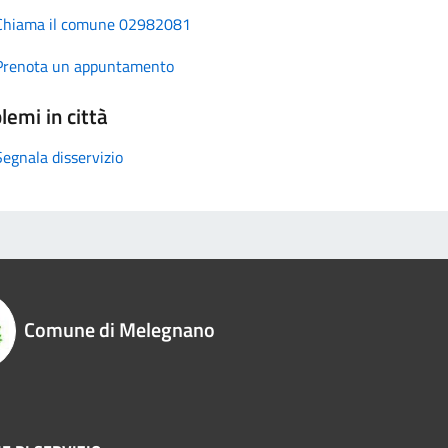
Chiama il comune 02982081
Prenota un appuntamento
lemi in città
Segnala disservizio
Comune di Melegnano