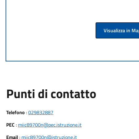
Visualizza in M
Punti di contatto
Telefono
:
029832887
PEC
:
miic89700n@pec.istruzione.it
Email
:
miic89700n@istruzione.it