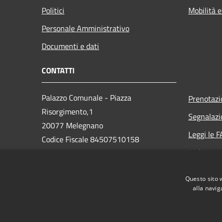
Politici
Mobilità e
Personale Amministrativo
Documenti e dati
CONTATTI
Palazzo Comunale - Piazza
Prenotaz
Risorgimento,1
Segnalazi
20077 Melegnano
Leggi le 
Codice Fiscale 84507510158
Richiesta 
Partita IVA 01763870159
Telefono 02982081
Questo sito 
PEC: protocollo.melegnano@legalpec.it
alla navig