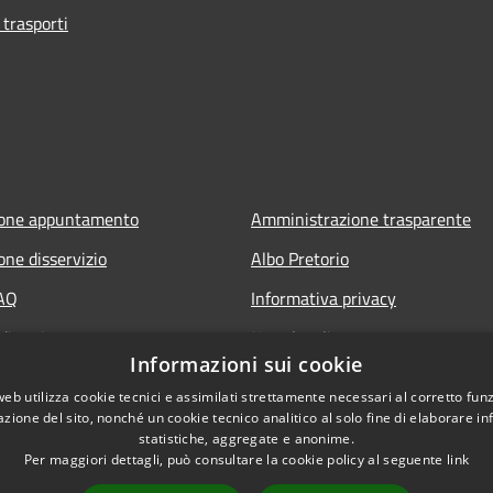
 trasporti
ione appuntamento
Amministrazione trasparente
one disservizio
Albo Pretorio
FAQ
Informativa privacy
di assistenza
Note legali
Informazioni sui cookie
Dichiarazione di accessibilità
web utilizza cookie tecnici e assimilati strettamente necessari al corretto fu
Attuazione PNRR
azione del sito, nonché un cookie tecnico analitico al solo fine di elaborare i
statistiche, aggregate e anonime.
Per maggiori dettagli, può consultare la cookie policy al seguente
link