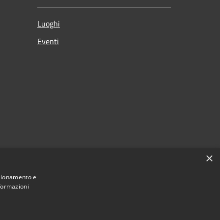
Luoghi
Eventi
×
nzionamento e
nformazioni