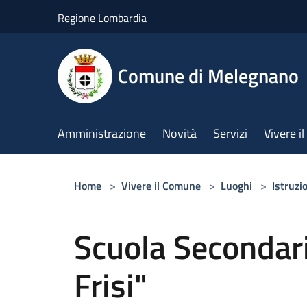
Salta al contenuto principale
Regione Lombardia
Comune di Melegnano
Amministrazione
Novità
Servizi
Vivere 
Home
>
Vivere il Comune
>
Luoghi
>
Istruzi
Scuola Secondari
Frisi"