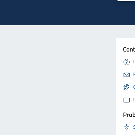
Cont
Prob