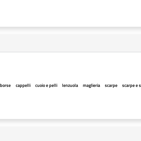
borse
cappelli
cuoio e pelli
lenzuola
maglieria
scarpe
scarpe e 