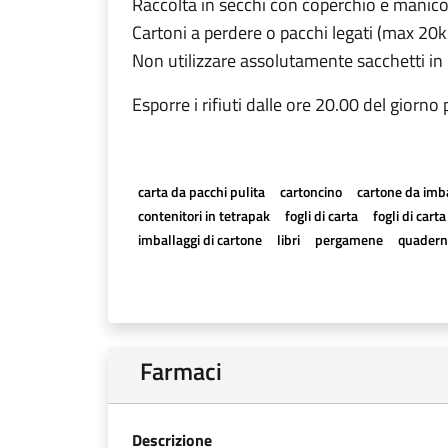
Raccolta in secchi con coperchio e manic
Cartoni a perdere o pacchi legati (max 20k
Non utilizzare assolutamente sacchetti in 
Esporre i rifiuti dalle ore 20.00 del giorno
carta da pacchi pulita
cartoncino
cartone da imb
contenitori in tetrapak
fogli di carta
fogli di cart
imballaggi di cartone
libri
pergamene
quadern
Farmaci
Descrizione