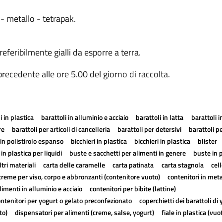
 - metallo - tetrapak.
ribilmente gialli da esporre a terra.
 precedente alle ore 5.00 del giorno di raccolta.
 in plastica
barattoli in alluminio e acciaio
barattoli in latta
barattoli i
re
barattoli per articoli di cancelleria
barattoli per detersivi
barattoli pe
in polistirolo espanso
bicchieri in plastica
bicchieri in plastica
blister
 in plastica per liquidi
buste e sacchetti per alimenti in genere
buste in 
tri materiali
carta delle caramelle
carta patinata
carta stagnola
cel
creme per viso, corpo e abbronzanti (contenitore vuoto)
contenitori in meta
limenti in alluminio e acciaio
contenitori per bibite (lattine)
ntenitori per yogurt o gelato preconfezionato
coperchietti dei barattoli di
to)
dispensatori per alimenti (creme, salse, yogurt)
fiale in plastica (vuo