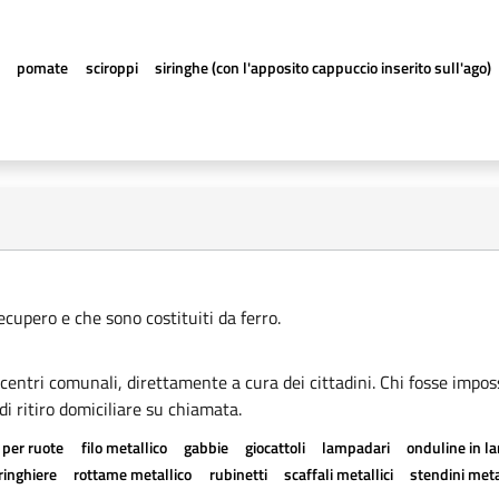
e
pomate
sciroppi
siringhe (con l'apposito cappuccio inserito sull'ago)
recupero e che sono costituiti da ferro.
i centri comunali, direttamente a cura dei cittadini. Chi fosse imposs
di ritiro domiciliare su chiamata.
 per ruote
filo metallico
gabbie
giocattoli
lampadari
onduline in l
ringhiere
rottame metallico
rubinetti
scaffali metallici
stendini metal