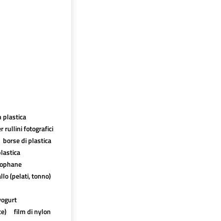
n plastica
r rullini fotografici
borse di plastica
plastica
lophane
llo (pelati, tonno)
 yogurt
te)
film di nylon