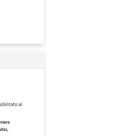
ibilitato al
amiera
lici,