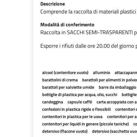
Descrizione
Comprende la raccolta di materiali plastici
Modalità di conferimento
Raccolta in SACCHI SEMI-TRASPARENTI prefe
Esporre i rifiuti dalle ore 20.00 del giorno
alcool (contenitore vuoto)
alluminio
attaccapanni
barattolini di crema
barattoli per alimenti in polve
barattoli per salviette umide
barre da imballaggio 
bottiglie di plastica per acqua, olio, succhi
bottiglie
candeggina
capsule caffè
carta accoppiata con al
confezioni in plastica rigide o flessibili
contenitori 
contenitori in plastica per le uova
contenitori per a
contenitori per liquidi in genere (piccole taniche)
co
detersivo (flacone vuoto)
detersivo (sacchetto vuo