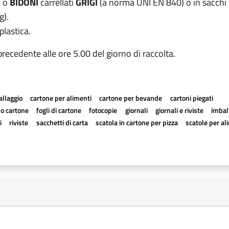
o o
BIDONI
carrellati
GRIGI
(a norma UNI EN 840) o in sacchi d
g).
plastica.
 precedente alle ore 5.00 del giorno di raccolta.
allaggio
cartone per alimenti
cartone per bevande
cartoni piegati
a o cartone
fogli di cartone
fotocopie
giornali
giornali e riviste
imball
i
riviste
sacchetti di carta
scatola in cartone per pizza
scatole per al