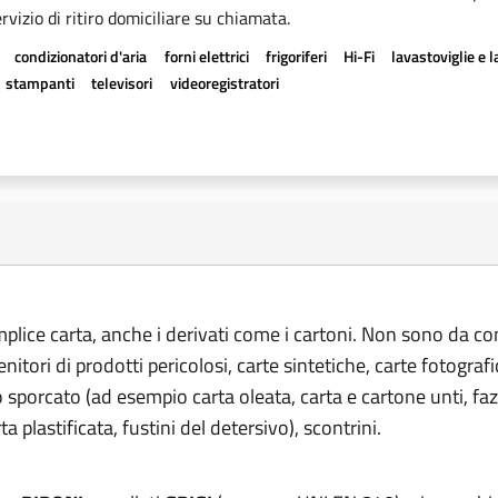
rvizio di ritiro domiciliare su chiamata.
condizionatori d'aria
forni elettrici
frigoriferi
Hi-Fi
lavastoviglie e l
stampanti
televisori
videoregistratori
emplice carta, anche i derivati come i cartoni. Non sono da co
tenitori di prodotti pericolosi, carte sintetiche, carte fotograf
o sporcato (ad esempio carta oleata, carta e cartone unti, fazz
rta plastificata, fustini del detersivo), scontrini.