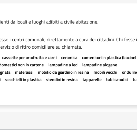
ti da locali e luoghi adibiti a civile abitazione.
esso i centri comunali, direttamente a cura dei cittadini. Chi fosse 
rvizio di ritiro domiciliare su chiamata.
cassette per ortofrutta e carni
ceramica
contenitori in plastica (bacinell
odomestici non in cartone
lampadine a led
lampadine alogene
agnata
materassi
mobilio da giardino in resina
mobili vecchi
onduline
i
secchielli in plastica
stendini in resina
tapparelle
tubi catodici
tu