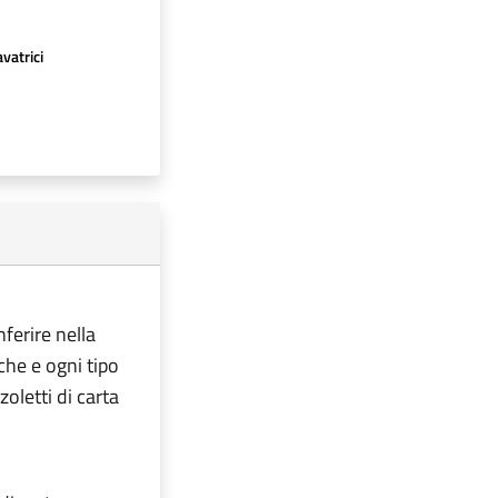
avatrici
nferire nella
iche e ogni tipo
oletti di carta