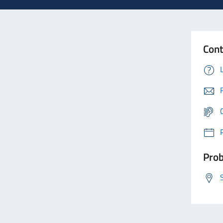
Cont
Prob