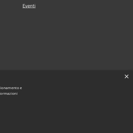
Eventi
×
nzionamento e
nformazioni
Municipium
Accesso redazione
Melegnano • Powered by
•