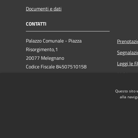
Documenti e dati
CONTATTI
Palazzo Comunale - Piazza
Prenotaz
Risorgimento,1
Segnalazi
20077 Melegnano
Leggi le 
Codice Fiscale 84507510158
Richiesta 
Partita IVA 01763870159
Telefono 02982081
Questo sito 
PEC: protocollo.melegnano@legalpec.it
alla navig
RSS
Accessibilità
Privacy
Cookie
Mappa de