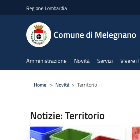
Salta al contenuto principale
Regione Lombardia
Comune di Melegnano
Amministrazione
Novità
Servizi
Vivere 
Home
>
Novità
>
Territorio
Notizie: Territorio