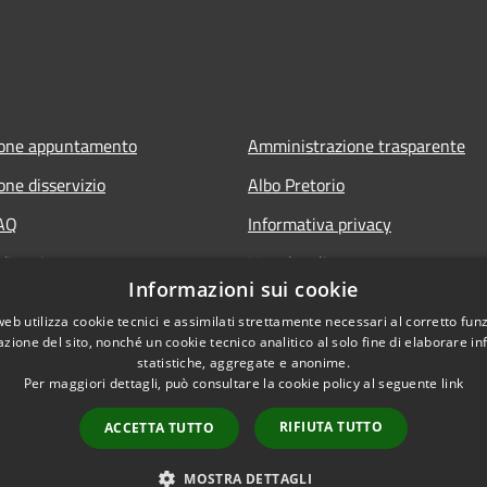
ione appuntamento
Amministrazione trasparente
one disservizio
Albo Pretorio
FAQ
Informativa privacy
di assistenza
Note legali
Informazioni sui cookie
Dichiarazione di accessibilità
web utilizza cookie tecnici e assimilati strettamente necessari al corretto fu
Attuazione PNRR
azione del sito, nonché un cookie tecnico analitico al solo fine di elaborare i
statistiche, aggregate e anonime.
Per maggiori dettagli, può consultare la cookie policy al seguente
link
RIFIUTA TUTTO
ACCETTA TUTTO
l sito
Copyright © 2026 • Comune di 
MOSTRA DETTAGLI