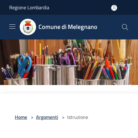
Salta al contenuto principale
Regione Lombardia
Comune di Melegnano
Home
>
Argomenti
>
Istruzione