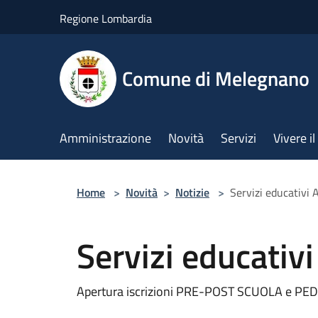
Salta al contenuto principale
Regione Lombardia
Comune di Melegnano
Amministrazione
Novità
Servizi
Vivere 
Home
>
Novità
>
Notizie
>
Servizi educativi
Servizi educati
Apertura iscrizioni PRE-POST SCUOLA e PE