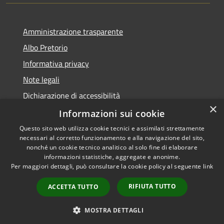
Amministrazione trasparente
Albo Pretorio
Informativa privacy
Note legali
Dichiarazione di accessibilità
×
Attuazione PNRR
Informazioni sui cookie
Questo sito web utilizza cookie tecnici e assimilati strettamente
necessari al corretto funzionamento e alla navigazione del sito,
nonché un cookie tecnico analitico al solo fine di elaborare
informazioni statistiche, aggregate e anonime.
RSS
Copyright © 2026 • Comune di
Per maggiori dettagli, può consultare la cookie policy al seguente
link
Accessibilità
Melegnano • Powered by
Privacy
Municipium
Accesso
•
RIFIUTA TUTTO
ACCETTA TUTTO
Cookie
redazione
Mappa del sito
MOSTRA DETTAGLI