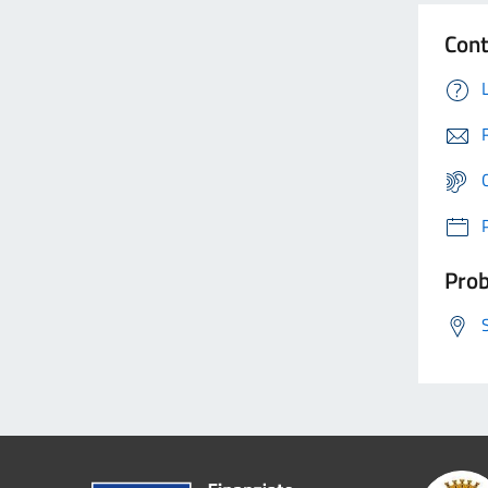
Cont
Prob