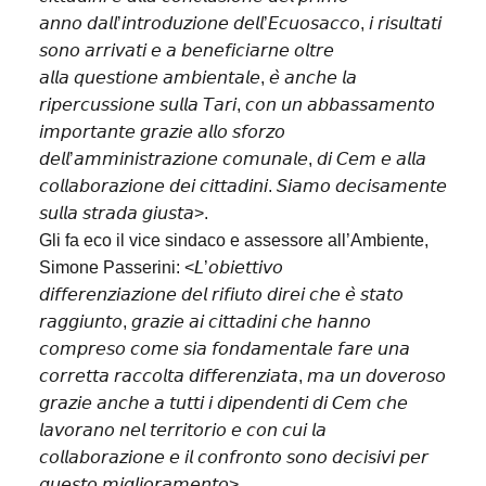
𝘢𝘯𝘯𝘰 𝘥𝘢𝘭𝘭’𝘪𝘯𝘵𝘳𝘰𝘥𝘶𝘻𝘪𝘰𝘯𝘦 𝘥𝘦𝘭𝘭’𝘌𝘤𝘶𝘰𝘴𝘢𝘤𝘤𝘰, 𝘪 𝘳𝘪𝘴𝘶𝘭𝘵𝘢𝘵𝘪
𝘴𝘰𝘯𝘰 𝘢𝘳𝘳𝘪𝘷𝘢𝘵𝘪 𝘦 𝘢 𝘣𝘦𝘯𝘦𝘧𝘪𝘤𝘪𝘢𝘳𝘯𝘦 𝘰𝘭𝘵𝘳𝘦
𝘢𝘭𝘭𝘢 𝘲𝘶𝘦𝘴𝘵𝘪𝘰𝘯𝘦 𝘢𝘮𝘣𝘪𝘦𝘯𝘵𝘢𝘭𝘦, 𝘦̀ 𝘢𝘯𝘤𝘩𝘦 𝘭𝘢
𝘳𝘪𝘱𝘦𝘳𝘤𝘶𝘴𝘴𝘪𝘰𝘯𝘦 𝘴𝘶𝘭𝘭𝘢 𝘛𝘢𝘳𝘪, 𝘤𝘰𝘯 𝘶𝘯 𝘢𝘣𝘣𝘢𝘴𝘴𝘢𝘮𝘦𝘯𝘵𝘰
𝘪𝘮𝘱𝘰𝘳𝘵𝘢𝘯𝘵𝘦 𝘨𝘳𝘢𝘻𝘪𝘦 𝘢𝘭𝘭𝘰 𝘴𝘧𝘰𝘳𝘻𝘰
𝘥𝘦𝘭𝘭’𝘢𝘮𝘮𝘪𝘯𝘪𝘴𝘵𝘳𝘢𝘻𝘪𝘰𝘯𝘦 𝘤𝘰𝘮𝘶𝘯𝘢𝘭𝘦, 𝘥𝘪 𝘊𝘦𝘮 𝘦 𝘢𝘭𝘭𝘢
𝘤𝘰𝘭𝘭𝘢𝘣𝘰𝘳𝘢𝘻𝘪𝘰𝘯𝘦 𝘥𝘦𝘪 𝘤𝘪𝘵𝘵𝘢𝘥𝘪𝘯𝘪. 𝘚𝘪𝘢𝘮𝘰 𝘥𝘦𝘤𝘪𝘴𝘢𝘮𝘦𝘯𝘵𝘦
𝘴𝘶𝘭𝘭𝘢 𝘴𝘵𝘳𝘢𝘥𝘢 𝘨𝘪𝘶𝘴𝘵𝘢>.
Gli fa eco il vice sindaco e assessore all’Ambiente,
Simone Passerini: <𝘓’𝘰𝘣𝘪𝘦𝘵𝘵𝘪𝘷𝘰
𝘥𝘪𝘧𝘧𝘦𝘳𝘦𝘯𝘻𝘪𝘢𝘻𝘪𝘰𝘯𝘦 𝘥𝘦𝘭 𝘳𝘪𝘧𝘪𝘶𝘵𝘰 𝘥𝘪𝘳𝘦𝘪 𝘤𝘩𝘦 𝘦̀ 𝘴𝘵𝘢𝘵𝘰
𝘳𝘢𝘨𝘨𝘪𝘶𝘯𝘵𝘰, 𝘨𝘳𝘢𝘻𝘪𝘦 𝘢𝘪 𝘤𝘪𝘵𝘵𝘢𝘥𝘪𝘯𝘪 𝘤𝘩𝘦 𝘩𝘢𝘯𝘯𝘰
𝘤𝘰𝘮𝘱𝘳𝘦𝘴𝘰 𝘤𝘰𝘮𝘦 𝘴𝘪𝘢 𝘧𝘰𝘯𝘥𝘢𝘮𝘦𝘯𝘵𝘢𝘭𝘦 𝘧𝘢𝘳𝘦 𝘶𝘯𝘢
𝘤𝘰𝘳𝘳𝘦𝘵𝘵𝘢 𝘳𝘢𝘤𝘤𝘰𝘭𝘵𝘢 𝘥𝘪𝘧𝘧𝘦𝘳𝘦𝘯𝘻𝘪𝘢𝘵𝘢, 𝘮𝘢 𝘶𝘯 𝘥𝘰𝘷𝘦𝘳𝘰𝘴𝘰
𝘨𝘳𝘢𝘻𝘪𝘦 𝘢𝘯𝘤𝘩𝘦 𝘢 𝘵𝘶𝘵𝘵𝘪 𝘪 𝘥𝘪𝘱𝘦𝘯𝘥𝘦𝘯𝘵𝘪 𝘥𝘪 𝘊𝘦𝘮 𝘤𝘩𝘦
𝘭𝘢𝘷𝘰𝘳𝘢𝘯𝘰 𝘯𝘦𝘭 𝘵𝘦𝘳𝘳𝘪𝘵𝘰𝘳𝘪𝘰 𝘦 𝘤𝘰𝘯 𝘤𝘶𝘪 𝘭𝘢
𝘤𝘰𝘭𝘭𝘢𝘣𝘰𝘳𝘢𝘻𝘪𝘰𝘯𝘦 𝘦 𝘪𝘭 𝘤𝘰𝘯𝘧𝘳𝘰𝘯𝘵𝘰 𝘴𝘰𝘯𝘰 𝘥𝘦𝘤𝘪𝘴𝘪𝘷𝘪 𝘱𝘦𝘳
𝘲𝘶𝘦𝘴𝘵𝘰 𝘮𝘪𝘨𝘭𝘪𝘰𝘳𝘢𝘮𝘦𝘯𝘵𝘰>.