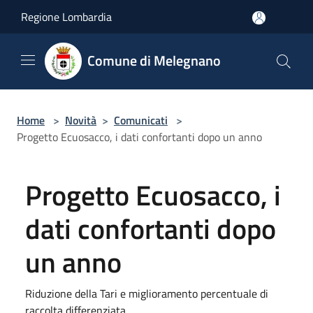
Salta al contenuto principale
Regione Lombardia
Comune di Melegnano
Home
>
Novità
>
Comunicati
>
Progetto Ecuosacco, i dati confortanti dopo un anno
Progetto Ecuosacco, i
dati confortanti dopo
un anno
Riduzione della Tari e miglioramento percentuale di
raccolta differenziata