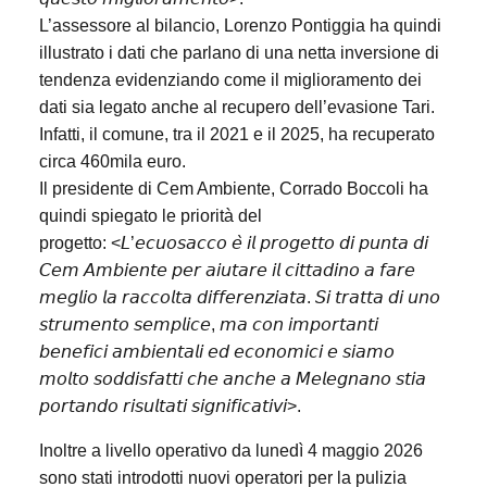
L’assessore al bilancio, Lorenzo Pontiggia ha quindi
illustrato i dati che parlano di una netta inversione di
tendenza evidenziando come il miglioramento dei
dati sia legato anche al recupero dell’evasione Tari.
Infatti, il comune, tra il 2021 e il 2025, ha recuperato
circa 460mila euro.
Il presidente di Cem Ambiente, Corrado Boccoli ha
quindi spiegato le priorità del
progetto: <𝘓’𝘦𝘤𝘶𝘰𝘴𝘢𝘤𝘤𝘰 𝘦̀ 𝘪𝘭 𝘱𝘳𝘰𝘨𝘦𝘵𝘵𝘰 𝘥𝘪 𝘱𝘶𝘯𝘵𝘢 𝘥𝘪
𝘊𝘦𝘮 𝘈𝘮𝘣𝘪𝘦𝘯𝘵𝘦 𝘱𝘦𝘳 𝘢𝘪𝘶𝘵𝘢𝘳𝘦 𝘪𝘭 𝘤𝘪𝘵𝘵𝘢𝘥𝘪𝘯𝘰 𝘢 𝘧𝘢𝘳𝘦
𝘮𝘦𝘨𝘭𝘪𝘰 𝘭𝘢 𝘳𝘢𝘤𝘤𝘰𝘭𝘵𝘢 𝘥𝘪𝘧𝘧𝘦𝘳𝘦𝘯𝘻𝘪𝘢𝘵𝘢. 𝘚𝘪 𝘵𝘳𝘢𝘵𝘵𝘢 𝘥𝘪 𝘶𝘯𝘰
𝘴𝘵𝘳𝘶𝘮𝘦𝘯𝘵𝘰 𝘴𝘦𝘮𝘱𝘭𝘪𝘤𝘦, 𝘮𝘢 𝘤𝘰𝘯 𝘪𝘮𝘱𝘰𝘳𝘵𝘢𝘯𝘵𝘪
𝘣𝘦𝘯𝘦𝘧𝘪𝘤𝘪 𝘢𝘮𝘣𝘪𝘦𝘯𝘵𝘢𝘭𝘪 𝘦𝘥 𝘦𝘤𝘰𝘯𝘰𝘮𝘪𝘤𝘪 𝘦 𝘴𝘪𝘢𝘮𝘰
𝘮𝘰𝘭𝘵𝘰 𝘴𝘰𝘥𝘥𝘪𝘴𝘧𝘢𝘵𝘵𝘪 𝘤𝘩𝘦 𝘢𝘯𝘤𝘩𝘦 𝘢 𝘔𝘦𝘭𝘦𝘨𝘯𝘢𝘯𝘰 𝘴𝘵𝘪𝘢
𝘱𝘰𝘳𝘵𝘢𝘯𝘥𝘰 𝘳𝘪𝘴𝘶𝘭𝘵𝘢𝘵𝘪 𝘴𝘪𝘨𝘯𝘪𝘧𝘪𝘤𝘢𝘵𝘪𝘷𝘪>.
Inoltre a livello operativo da lunedì 4 maggio 2026
sono stati introdotti nuovi operatori per la pulizia